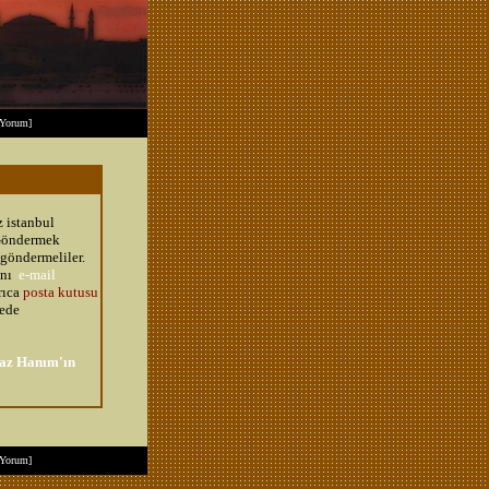
Yorum
]
 istanbul
 Göndermek
 göndermeliler.
ını
e-mail
rıca
posta kutusu
ede
az Hanım'ın
Yorum
]