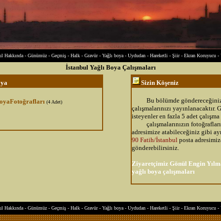
ul Hakkında
-
Günümüz
-
Geçmiş
-
Halk
-
Gravür
-
Yağlı boya
-
Uydudan
-
Hareketli
-
Şiir
-
Ekran Koruyucu
-
İstanbul Yağlı Boya Çalışmaları
oya
Sizin Köşeniz
Bu bölümde göndereceğiniz
BoyaFotoğrafları
(4 Adet)
çalışmalarınızı yayınlanacaktır.
isteyenler en fazla 5 adet çalışma
çalışmalarınızın fotoğraflar
adresimize atabileceğiniz gibi ay
90 Fatih/İstanbul
posta adresimiz
gönderebilirsiniz.
Ziyaretçimiz Gönül Engin Yılm
yağlı boya çalışmaları
ul Hakkında
-
Günümüz
-
Geçmiş
-
Halk
-
Gravür
-
Yağlı boya
-
Uydudan
-
Hareketli
-
Şiir
-
Ekran Koruyucu
-